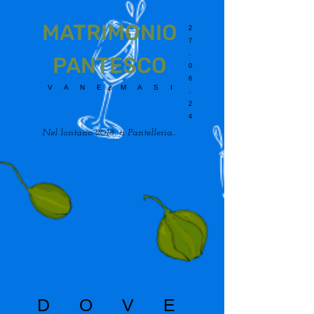
MATRIMONIO
2
7
.
PANTESCO
0
6
e
V A N E M A S I
.
2
4
Nel lontano 2018, a Pantelleria..
D O V E