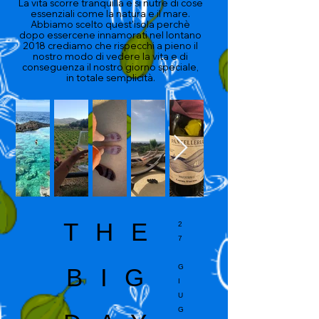
La vita scorre tranquilla e si nutre di cose
essenziali come la natura e il mare.
Abbiamo scelto quest'isola perchè
dopo essercene innamorati nel lontano
2018 crediamo che rispecchi a pieno il
nostro modo di vedere la vita e di
conseguenza il nostro giorno speciale,
in totale semplicità.
THE
2
7
G
BIG
I
U
G