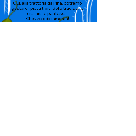
Qui, alla trattoria da Pina, potremo
gustare i piatti tipici della tradizione
siciliana e pantesca.
Chevvelodiciamoafà!
Voi che siete le nostre persone
del cuore che
porteremo con noi..