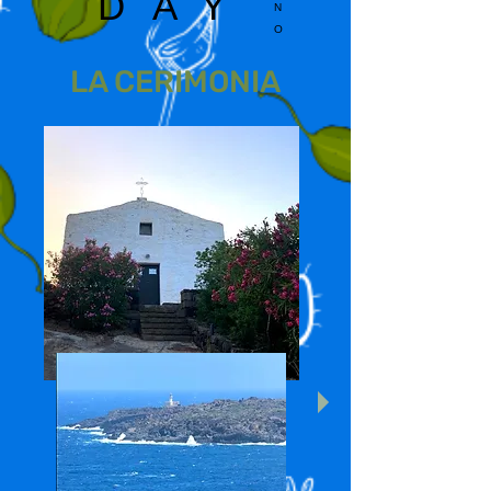
DAY
N
O
LA CERIMONIA