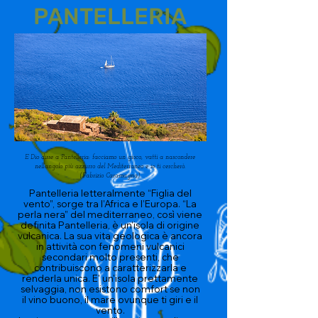
PANTELLERIA
E Dio disse a Pantelleria: facciamo un gioco, vatti a nascondere
nell’angolo più azzurro del Mediterraneo e io ti cercherò.
(Fabrizio Caramagna)
Pantelleria letteralmente “Figlia del
vento”, sorge tra l’Africa e l’Europa. “La
perla nera” del mediterraneo, così viene
definita Pantelleria, è un’isola di origine
vulcanica. La sua vita geologica è ancora
in attività con fenomeni vulcanici
secondari molto presenti, che
contribuiscono a caratterizzarla e
renderla unica. E' un'isola prettamente
selvaggia, non esistono comfort se non
il vino buono, il mare ovunque ti giri e il
vento.