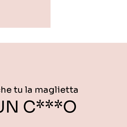
he tu la maglietta
 UN C***O